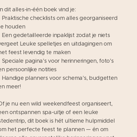
In dit alles-in-één boek vind je:
- Praktische checklists om alles georganiseerd
te houden
- Een gedetailleerde inpaklijst zodat je niets
vergeet Leuke spelletjes en uitdagingen om
het feest levendig te maken
- Speciale pagina's voor herinneringen, foto's
en persoonlijke notities
- Handige planners voor schema's, budgetten
en meer!
Of je nu een wild weekendfeest organiseert,
een ontspannen spa-uitje of een leuke
stedentrip, dit boek is hét ultieme hulpmiddel
om het perfecte feest te plannen — én om