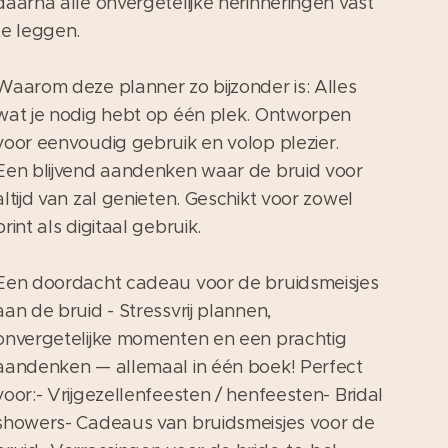
daarna alle onvergetelijke herinneringen vast
te leggen.
Waarom deze planner zo bijzonder is: Alles
wat je nodig hebt op één plek. Ontworpen
voor eenvoudig gebruik en volop plezier.
Een blijvend aandenken waar de bruid voor
altijd van zal genieten. Geschikt voor zowel
print als digitaal gebruik.
Een doordacht cadeau voor de bruidsmeisjes
aan de bruid - Stressvrij plannen,
onvergetelijke momenten en een prachtig
aandenken — allemaal in één boek! Perfect
voor:- Vrijgezellenfeesten / henfeesten- Bridal
showers- Cadeaus van bruidsmeisjes voor de